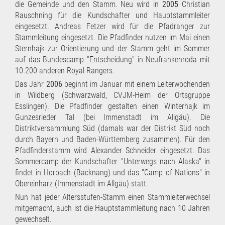
die Gemeinde und den Stamm. Neu wird in
2005
Christian
Rauschning für die Kundschafter und Hauptstammleiter
eingesetzt. Andreas Fetzer wird für die Pfadranger zur
Stammleitung eingesetzt. Die Pfadfinder nutzen im Mai einen
Sternhajk zur Orientierung und der Stamm geht im Sommer
auf das Bundescamp "Entscheidung" in Neufrankenroda mit
10.200 anderen Royal Rangers.
Das Jahr
2006
beginnt im Januar mit einem Leiterwochenden
in Wildberg (Schwarzwald, CVJM-Heim der Ortsgruppe
Esslingen). Die Pfadfinder gestalten einen Winterhajk im
Gunzesrieder Tal (bei Immenstadt im Allgäu). Die
Distriktversammlung Süd (damals war der Distrikt Süd noch
durch Bayern und Baden-Württemberg zusammen). Für den
Pfadfinderstamm wird Alexander Schneider eingesetzt. Das
Sommercamp der Kundschafter "Unterwegs nach Alaska" in
findet in Horbach (Backnang) und das "Camp of Nations" in
Obereinharz (Immenstadt im Allgäu) statt.
Nun hat jeder Altersstufen-Stamm einen Stammleiterwechsel
mitgemacht, auch ist die Hauptstammleitung nach 10 Jahren
gewechselt.